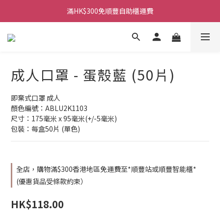
滿HK$300免順豐自助櫃運費
成人口罩 - 蛋殼藍 (50片)
即棄式口罩 成人
顏色編號：ABLU2K1103
尺寸：175毫米 x 95毫米(+/-5毫米)
包裝：每盒50片 (單色)
全店，購物滿$300香港地區免運費至*順豐站或順豐智能櫃*
(優惠貨品受條款約束）
HK$118.00