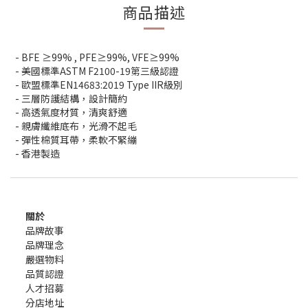
商品描述
- BFE ≥99% , PFE≥99%, VFE≥99%
-
美國標準
ASTM F2100-19
第三級認證
-
歐盟標準
EN14683:2019 Type IIR
級別
-
三層防護結構，設計簡約
-
高透氣度材質，清爽舒適
-
親膚纖維底布，光滑不起毛
-
彈性棉質耳帶，柔軟不緊繃
-
香港製造
關於
品牌故事
品牌理念
嚴選物料
品質認證
人才招募
分店地址