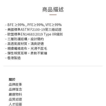
商品描述
- BFE ≥99% , PFE≥99%, VFE≥99%
-
美國標準
ASTM F2100-19
第三級認證
-
歐盟標準
EN14683:2019 Type IIR
級別
-
三層防護結構，設計簡約
-
高透氣度材質，清爽舒適
-
親膚纖維底布，光滑不起毛
-
彈性棉質耳帶，柔軟不緊繃
-
香港製造
關於
品牌故事
品牌理念
嚴選物料
品質認證
人才招募