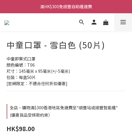
滿HK$300免順豐自助櫃運費
中童口罩 - 雪白色 (50片)
中童即棄式口罩
顏色編號：T06
尺寸：145毫米 x 95毫米(+/-5毫米)
包裝：每盒50片
[官網限定：不適合任何折扣優惠]
全店，購物滿$300香港地區免運費至*順豐站或順豐智能櫃*
(優惠貨品受條款約束）
HK$98.00