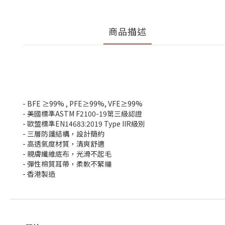
商品描述
- BFE ≥99% , PFE≥99%, VFE≥99%
-
美國標準
ASTM F2100-19
第三級認證
-
歐盟標準
EN14683:2019 Type IIR
級別
-
三層防護結構，設計簡約
-
高透氣度材質，清爽舒適
-
親膚纖維底布，光滑不起毛
-
彈性棉質耳帶，柔軟不緊繃
-
香港製造