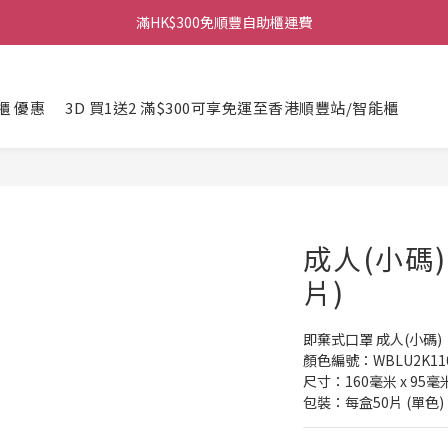
滿HK$300免順豐自助櫃運費
櫃 優惠
3D 買1送2 滿$300可享免運至香港順豐站/智能櫃
成人(小碼)
片)
即棄式口罩 成人(小碼)
顏色編號：WBLU2K11
尺寸：160毫米 x 95毫米
包裝：每盒50片 (單色)