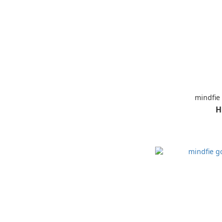
mindfi
H