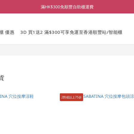
滿HK$300免順豐自助櫃運費
櫃 優惠
3D 買1送2 滿$300可享免運至香港順豐站/智能櫃
百貨
2對或以上75折