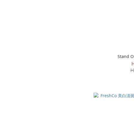
Stand 
H