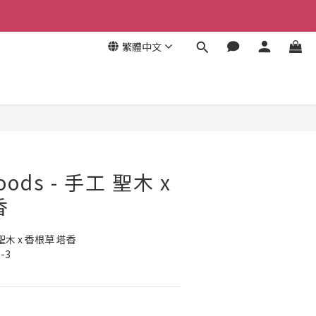
繁體中文
立即購買
goods - 手工 聖木 x
香
工 聖木 x 香根草 塔香
-3