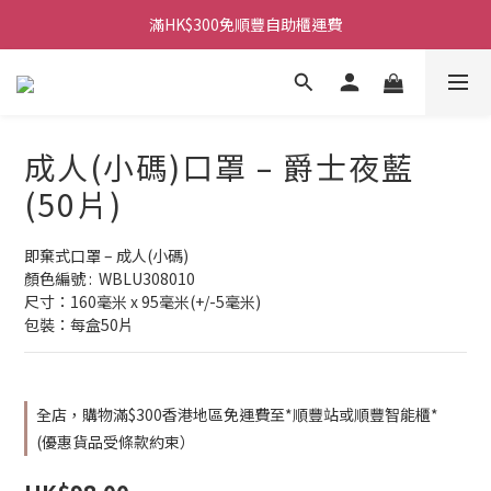
滿HK$300免順豐自助櫃運費
成人(小碼)口罩 – 爵士夜藍
(50片)
即棄式口罩 – 成人(小碼)
顏色編號 :  WBLU308010
尺寸：160毫米 x 95毫米(+/-5毫米)
包裝：每盒50片
全店，購物滿$300香港地區免運費至*順豐站或順豐智能櫃*
(優惠貨品受條款約束）