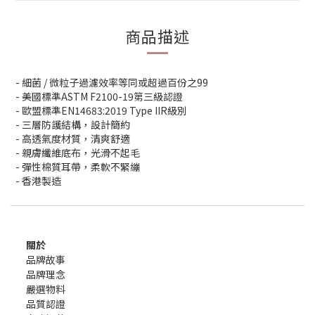
商品描述
-
細菌
/
微粒子過濾效率等同或
超過百份之
99
-
美國標準
ASTM F2100-19
第三級認證
-
歐盟標準
EN14683:2019
Type IIR
級別
-
三層防護結構，設計簡約
-
高透氣度材質，清爽舒適
-
親膚纖維底布，光滑不起毛
-
彈性棉質耳帶，柔軟不緊繃
-
香港製造
關於
品牌故事
品牌理念
嚴選物料
品質認證